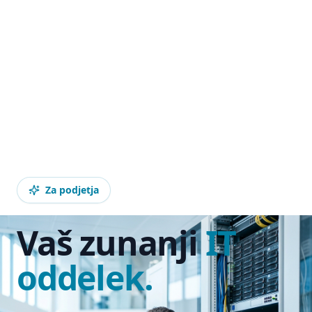
Za podjetja
Vaš zunanji
IT
oddelek.