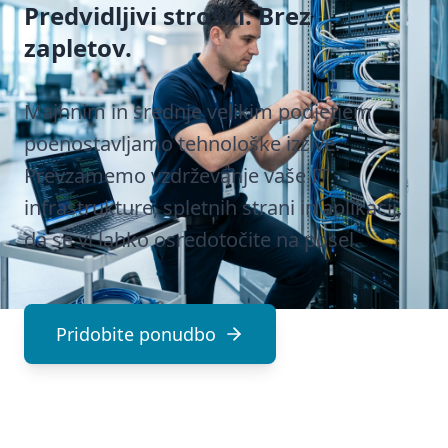
Predvidljivi stroški. Brez
zapletov.
Majhnim in srednje velikim podjetjem
poenostavljamo tehnološke izzive.
Prevzamemo vzdrževanje vaše IT
infrastrukture, spletnih strani in aplikacij,
da se vi lahko osredotočite na posel.
Pridobite ponudbo