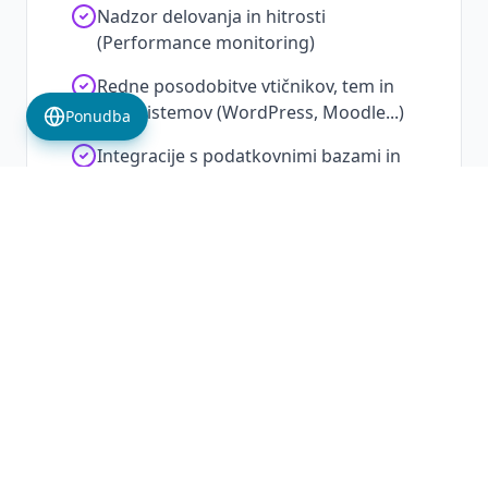
Nadzor delovanja in hitrosti
(Performance monitoring)
Redne posodobitve vtičnikov, tem in
core sistemov (WordPress, Moodle...)
Ponudba
Integracije s podatkovnimi bazami in
ERP sistemi
Ekspertno odpravljanje hroščev in
dodajanje novih funkcionalnosti